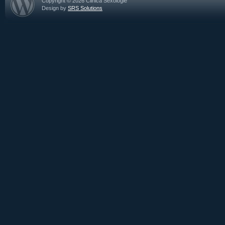
Copyright © 2026 Clinica Sexologie
Design by
SRS Solutions