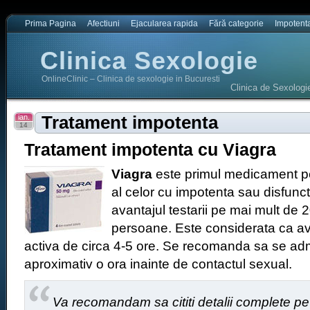
Prima Pagina
Afectiuni
Ejacularea rapida
Fără categorie
Impotent
Clinica Sexologie
OnlineClinic – Clinica de sexologie in Bucuresti
Clinica de Sexologi
ian.
Tratament impotenta
14
Tratament impotenta cu Viagra
Viagra
este primul medicament pe
al celor cu impotenta sau disfuncti
avantajul testarii pe mai mult de 
persoane. Este considerata ca a
activa de circa 4-5 ore. Se recomanda sa se ad
aproximativ o ora inainte de contactul sexual.
Va recomandam sa cititi detalii complete pe 