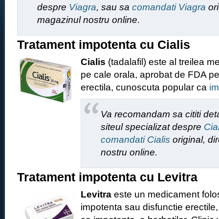
despre
Viagra
, sau sa
comandati Viagra
ori
magazinul nostru online.
Tratament impotenta cu Cialis
Cialis
(tadalafil) este al treilea 
pe cale orala, aprobat de FDA pen
erectila, cunoscuta popular ca
im
Va recomandam sa cititi deta
siteul specializat despre
Cia
comandati Cialis
original, d
nostru online.
Tratament impotenta cu Levitra
Levitra
este un medicament folosi
impotenta sau disfunctie erectile