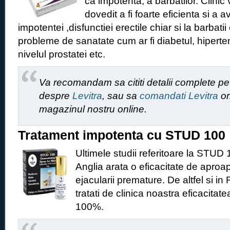
ca impotenta, a barbatilor. Clinic 
dovedit a fi foarte eficienta si a 
impotentei ,disfunctiei erectile chiar si la barbati
probleme de sanatate cum ar fi diabetul, hiperten
nivelul prostatei etc.
Va recomandam sa cititi detalii complete pe 
despre
Levitra
, sau sa
comandati Levitra
or
magazinul nostru online.
Tratament impotenta cu STUD 100
Ultimele studii referitoare la STUD 
Anglia arata o eficacitate de aproa
ejacularii premature. De altfel si in
tratati de clinica noastra eficacitat
100%.