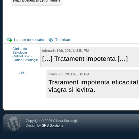
(viagra generica) 19 ron tableta
Lasa un comentariu
Trackback
Clinica de
februarie 14th, 2011 la 5:51 PM
Sexologie
OnlineClinic -
[…] Tratament impotenta […]
Clinica Sexologie
calin
martie 7th, 2011 la 5:18 PM
Tratament impotenta eficacitat
viagra si levitra.
Copyright © 2026 Clinica Sexologie
Design by
SRS Solutions