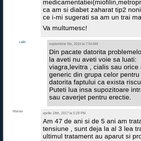
medicamentatiei(miofilin,metropro
ca am si diabet zaharat tip2 no
ce i-mi sugerati sa am un trai ma
Va multumesc!
calin
septembrie 5th, 2016 la 7:54 AM
Din pacate datorita problemel
la aveti nu aveti voie sa luati:
viagra,levitra , cialis sau oric
generic din grupa celor pentru 
datorita faptului ca exista risc
Puteti lua insa supozitoare intr
sau caverjet pentru erectie.
Marian
aprilie 18th, 2017 la 5:28 PM
Am 47 de ani si de 5 ani am tra
tensiune , sunt deja la al 3 lea 
ultimul tratament au aparut si p