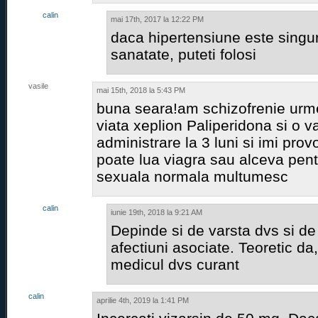
calin
mai 17th, 2017 la 12:22 PM
daca hipertensiune este sing
sanatate, puteti folosi
vasile
mai 15th, 2018 la 5:43 PM
buna seara!am schizofrenie urm
viata xeplion Paliperidona si o v
administrare la 3 luni si imi pro
poate lua viagra sau alceva pent
sexuala normala multumesc
calin
iunie 19th, 2018 la 9:21 AM
Depinde si de varsta dvs si de
afectiuni asociate. Teoretic da,
medicul dvs curant
calin
aprilie 4th, 2019 la 1:41 PM