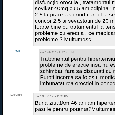
disfuncție erectila , tratamentul
sevikar 40mg cu 5 amlodipina ; n
2.5 la prânz aspirînd cardul si 
concor 2.5 si sevastatin de 20 
foarte bine cu tratamentul la te
probleme cu erectia , ce medic
probleme ? Multumesc
calin
mai 17th, 2017 la 12:21 PM
Tratamentul pentru hipertensi
probleme de erectie insa nu es
schimbati fara sa discutati cu 
Puteti incerca sa folositi medi
imbunatatirea erectiei in concen
Laurentiu
mai 14th, 2017 la 11:26 PM
Buna ziua!Am 46 ani am hiperten
pastile pentru potenta?Multume