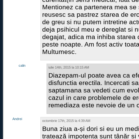
Mentionez ca partenera mea se s
reusesc sa pastrez starea de erct
de greu si nu putem intretine act
deja psihicul meu e dereglat si n
degajat, adica ma inhiba starea 
peste noapte. Am fost activ toata
Multumesc.
calin
iulie 14th, 2015 la 10:15 AM
Diazepam-ul poate avea ca ef
disfunctia erectila. Incercati sa
saptamana sa vedeti cum evolu
cazul in care problemele de er
remediaza este nevoie de un 
Andrei
octombrie 17th, 2015 la 4:39 AM
Buna ziua a-și dori si eu un med
tratează impotenta sunt tânăr si 