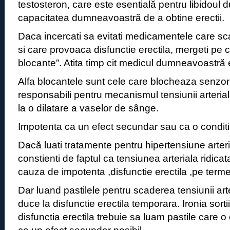
testosteron, care este esentială pentru libidoul
capacitatea dumneavoastră de a obtine erectii.
Daca incercati sa evitati medicamentele care sc
si care provoaca disfunctie erectila, mergeti pe c
blocante”. Atita timp cit medicul dumneavoastră 
Alfa blocantele sunt cele care blocheaza senzori
responsabili pentru mecanismul tensiunii arterial
la o dilatare a vaselor de sânge.
Impotenta ca un efect secundar sau ca o condit
Dacă luati tratamente pentru hipertensiune arterial
constienti de faptul ca tensiunea arteriala ridicat
cauza de impotenta ,disfunctie erectila ,pe term
Dar luand pastilele pentru scaderea tensiunii art
duce la disfunctie erectila temporara. Ironia sortii
disfunctia erectila trebuie sa luam pastile care 