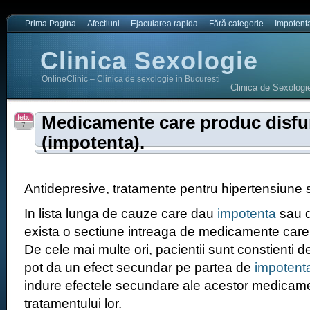
Prima Pagina
Afectiuni
Ejacularea rapida
Fără categorie
Impotent
Clinica Sexologie
OnlineClinic – Clinica de sexologie in Bucuresti
Clinica de Sexologi
feb.
Medicamente care produc disfun
7
(impotenta).
Antidepresive, tratamente pentru hipertensiune si
In lista lunga de cauze care dau
impotenta
sau di
exista o sectiune intreaga de medicamente car
De cele mai multe ori, pacientii sunt constienti d
pot da un efect secundar pe partea de
impotent
indure efectele secundare ale acestor medicam
tratamentului lor.