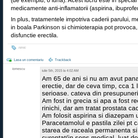
(de exemplu, o luna). Acest lucru este in special
medicamente anti-inflamatorii (aspirina, ibuprofe
In plus, tratamentele impotriva caderii parului, 
in boala Parkinson si chimioterapia pot provoc
disfunctie erectila.
nimic
Lasa un comentariu
Trackback
iomescu
iulie 5th, 2015 la 4:02 AM
Am 65 de ani si nu am avut pa
erectie, dar de ceva timp, cca 
serioase. cateva din presupuneri
Am fost in grecia si apa a fost re
rinichi, dar am tratat prostata c
Am folosit aspirina si diazepam u
Paracetamolul e pastila zilei pt 
starea de raceala permanenta si 
curentat(in sens medical, luat de 