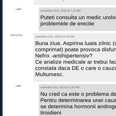
calin
octombrie 21st, 2015 la 7:15 AM
Puteti consulta un medic urolo
problemele de erectie
alexandru
noiembrie 2nd, 2015 la 4:31 AM
Buna ziua. Aspirina luata zilnic 
comprimat) poate provoca disfunc
Nefrix -antihipertensiv?
Ce analize medicale ar trebui fa
constata daca DE o care o cau
Multumesc.
calin
noiembrie 3rd, 2015 la 1:58 PM
Nu cred ca este o problema d
Pentru determinarea unei cau
se determina hormonii androgen
tiroidieni