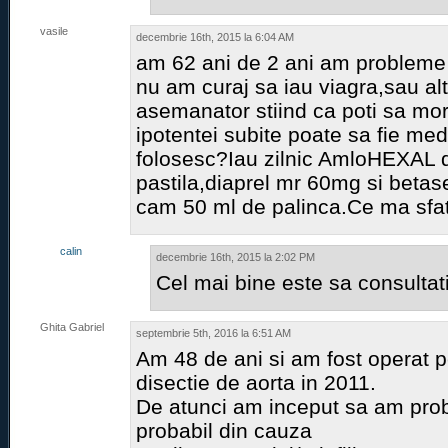
vasile
decembrie 16th, 2015 la 6:04 AM
am 62 ani de 2 ani am probleme 
nu am curaj sa iau viagra,sau a
asemanator stiind ca poti sa mor
ipotentei subite poate sa fie me
folosesc?Iau zilnic AmloHEXAL
pastila,diaprel mr 60mg si betase
cam 50 ml de palinca.Ce ma sfatu
calin
decembrie 16th, 2015 la 2:02 PM
Cel mai bine este sa consultat
Ghita Gabriel
septembrie 5th, 2016 la 6:51 AM
Am 48 de ani si am fost operat p
disectie de aorta in 2011.
De atunci am inceput sa am pro
probabil din cauza