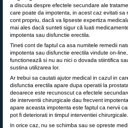
a discuta despre efectele secundare ale tratament
care poate da impotenta, in acest caz evitati sa
cont propriu, dacă va lipseste expertiza medicala
mai ales dacă sunteti sigur că luati medicamen
impotenta sau disfunctie erectila.
Tineti cont de faptul ca asa numitele remedii nat
impotenta sau disfunctie erectila vindute on-line,
functionează si nu au nici o dovada stiintifica sa
sustina utilizarea lor.
Ar trebui sa cautati ajutor medical in cazul in c
disfunctia erectila apare dupa operatii la prostat
deoarece este recunoscut ca efectele secundare 
de interventii chirurgicale dau frecvent impotent
apare aceasta impotenta este faptul ca nervii ca
pot fi deteriorati in timpul interventiei chirurgicale
In orice caz, nu se schimba sau se opreste medic